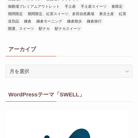
御殿場プレミアムアウトレット
手土産
手土産スイーツ
春限定
期間限定
期間限定、紅茶スイーツ、多田自然農場
東京土産
紅茶
送別品
鎌倉
鎌倉モーニング
鎌倉散歩
鎌倉旅行
開運、スイーツ
駅ナカ
駅ナカスイーツ
アーカイブ
ア
ー
カ
イ
WordPressテーマ「SWELL」
ブ