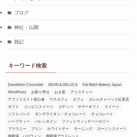
ブログ
神社・仏閣
雑記
キーワード検索
Dandelion Chocolate
DEAN＆DELUCA
Fat Witch Bakery Japan
WordPress
お取り寄せ
お土産
アイスティー
アフィリエイト初心者
ウチカフェ
カフェ
カレルチャペック紅茶店
ギフト
コンビニスイーツ
ゴディバ
サマーギフト
スイーツ
ソフトバンク
ダンデライオン・チョコレート
チョコレート
ハーブティー
バレンタイン
ファットウィッチベーカリー
ブラウニー
プリン
ホワイトデー
モーニング
ローソンスイーツ
御殿場、ハロウィン
御殿場アウトレット