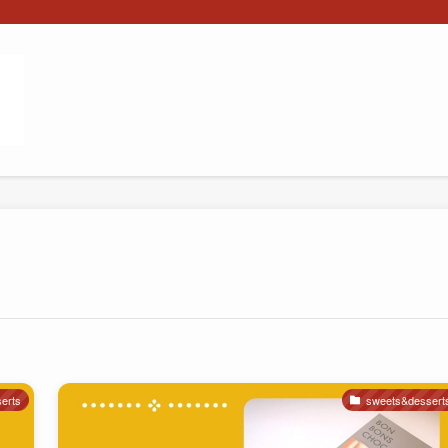
erts
sweets&dessert