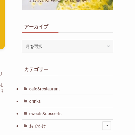
アーカイブ
ア
ー
カ
イ
カテゴリー
ブ
リ
札
cafe&restaurant
り
drinks
sweets&desserts
おでかけ