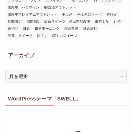
ブラウニー
プリン
ホワイトデー
モーニング
ローソンスイーツ
御殿場、ハロウィン
御殿場アウトレット
御殿場プレミアムアウトレット
手土産
手土産スイーツ
春限定
期間限定
期間限定、紅茶スイーツ、多田自然農場
東京土産
紅茶
送別品
鎌倉
鎌倉モーニング
鎌倉散歩
鎌倉旅行
開運、スイーツ
駅ナカ
駅ナカスイーツ
アーカイブ
ア
ー
カ
イ
WordPressテーマ「SWELL」
ブ