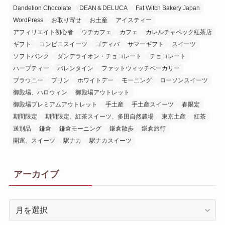
Dandelion Chocolate
DEAN＆DELUCA
Fat Witch Bakery Japan
WordPress
お取り寄せ
お土産
アイスティー
アフィリエイト初心者
ウチカフェ
カフェ
カレルチャペック紅茶店
ギフト
コンビニスイーツ
ゴディバ
サマーギフト
スイーツ
ソフトバンク
ダンデライオン・チョコレート
チョコレート
ハーブティー
バレンタイン
ファットウィッチベーカリー
ブラウニー
プリン
ホワイトデー
モーニング
ローソンスイーツ
御殿場、ハロウィン
御殿場アウトレット
御殿場プレミアムアウトレット
手土産
手土産スイーツ
春限定
期間限定
期間限定、紅茶スイーツ、多田自然農場
東京土産
紅茶
送別品
鎌倉
鎌倉モーニング
鎌倉散歩
鎌倉旅行
開運、スイーツ
駅ナカ
駅ナカスイーツ
アーカイブ
ア
ー